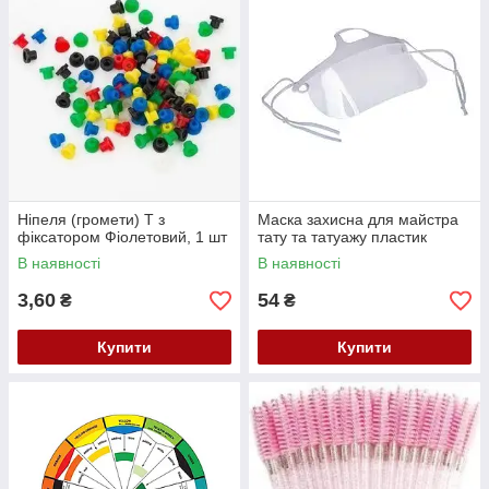
Ніпеля (громети) Т з
Маска захисна для майстра
фіксатором Фіолетовий, 1 шт
тату та татуажу пластик
В наявності
В наявності
3,60
54
₴
₴
Купити
Купити