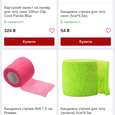
Бар'єрний захист на провід
для тату синя 100шт Clip
Бандажна стрічка для тату
Cord Panda Blue
синя (5см*4,5м)
В наявності
В наявності
324
54
₴
₴
Купити
Купити
Бандажна стрічка AVA 7,5 см
Бандажна стрічка для тату
Рожева
(зелена) 5см*4,5м