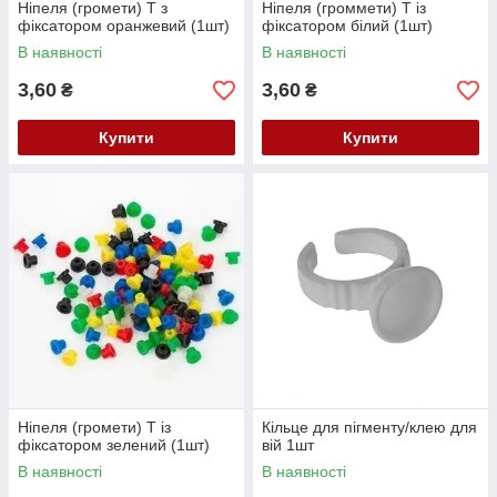
Ніпеля (громети) Т з
Ніпеля (громмети) Т із
фіксатором оранжевий (1шт)
фіксатором білий (1шт)
В наявності
В наявності
3,60
3,60
₴
₴
Купити
Купити
Ніпеля (громети) Т із
Кільце для пігменту/клею для
фіксатором зелений (1шт)
вій 1шт
В наявності
В наявності