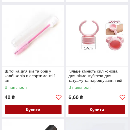
Щіточка для вій та брів у
Кільце ємність силіконова
колбі колір в асортименті 1
для пігменту/клею для
шт
татуажу та нарощування вій
1шт 1,4см
В наявності
В наявності
42
6,60
₴
₴
Купити
Купити