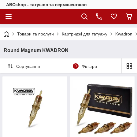
ABCshop - татушоп та перманентшоп
Товари та послуги
Картриджі для татуажу
Kwadron
Round Magnum KWADRON
Сортування
0
Фільтри