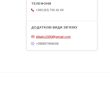
+380 (63) 769-41-69
elitabc2000@gmail.com
+380637694169