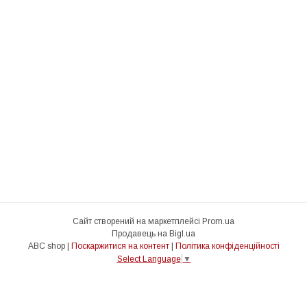
Сайт створений на маркетплейсі
Prom.ua
Продавець на Bigl.ua
ABC shop |
Поскаржитися на контент
|
Політика конфіденційності
Select Language
▼