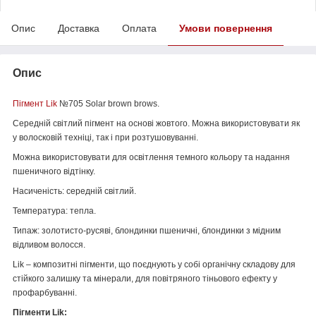
Опис
Доставка
Оплата
Умови повернення
Опис
Пігмент Lik
№705 Solar brown brows.
Середній світлий пігмент на основі жовтого. Можна використовувати як
у волосковій техніці, так і при розтушовуванні.
Можна використовувати для освітлення темного кольору та надання
пшеничного відтінку.
Насиченість: середній світлий.
Температура: тепла.
Типаж: золотисто-русяві, блондинки пшеничні, блондинки з мідним
відливом волосся.
Lik – композитні пігменти, що поєднують у собі органічну складову для
стійкого залишку та мінерали, для повітряного тіньового ефекту у
профарбуванні.
Пігменти Lik: