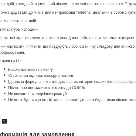
ередній, холодний, коричневий пігмент на основі жовтого і оливкового. Підход
ожна додавати до міксів для нейтралізації теплоти. Ідеальний в роботі з куп
асиченість: середній.
емпература: холодний.
ипаж: всі відтінки русого волосся з холодною, нейтральною чи теплою шкірою.
ik – композитні пігменти, що поєднують у собі органічну складову для стійкого
рофарбуванні.
ігменти Lik:
Висока щільність пігменту.
Стабільний відтінок кольору в носінні.
Ідеальна формула пігментів дає в загоєнні гарне оксамитове профарбува
Після загоєння залишок пігменту до 70-90%.
Не викликають алергічних реакцій.
Не потребують коректорів, але легко змішуються з будь-якими пігментами 
нформація для замовлення