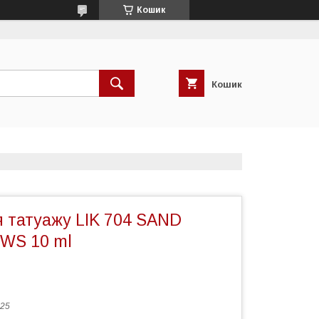
Кошик
Кошик
я татуажу LIK 704 SAND
S 10 ml
25