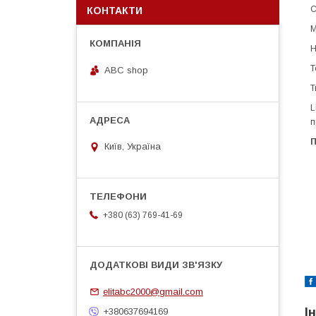
С
КОНТАКТИ
М
Н
Т
ABC shop
Т
L
п
П
Київ, Україна
+380 (63) 769-41-69
elitabc2000@gmail.com
І
+380637694169