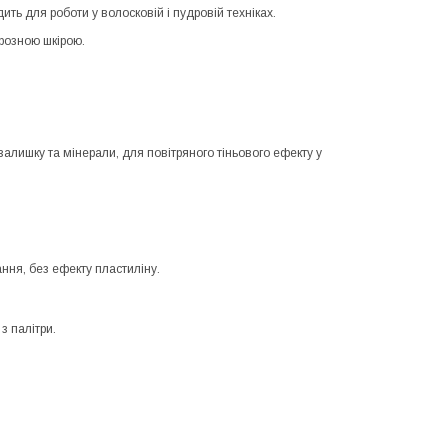
ить для роботи у волосковій і пудровій техніках.
ерозною шкірою.
 залишку та мінерали, для повітряного тіньового ефекту у
ння, без ефекту пластиліну.
з палітри.