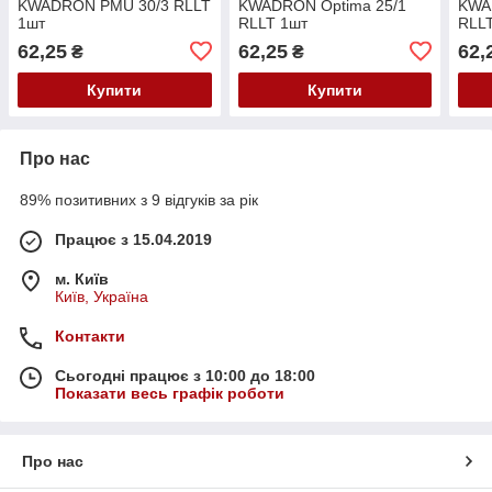
KWADRON PMU 30/3 RLLT
KWADRON Optima 25/1
KWA
1шт
RLLT 1шт
RLL
62,25
62,25
62,
₴
₴
Купити
Купити
Про нас
89% позитивних з 9 відгуків за рік
Працює з 15.04.2019
м. Київ
Київ, Україна
Контакти
Сьогодні працює з 10:00 до 18:00
Показати весь графік роботи
Про нас