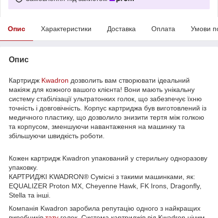
Опис
Характеристики
Доставка
Оплата
Умови п
Опис
Картридж
Kwadron
дозволить вам створювати ідеальний
макіяж для кожного вашого клієнта! Вони мають унікальну
систему стабілізації ультратонких голок, що забезпечує їхню
точність і довговічність. Корпус картриджа був виготовлений із
медичного пластику, що дозволило знизити тертя між голкою
та корпусом, зменшуючи навантаження на машинку та
збільшуючи швидкість роботи.
Кожен картридж Kwadron упакований у стерильну одноразову
упаковку.
КАРТРИДЖІ KWADRON® Сумісні з такими машинками, як:
EQUALIZER Proton MX, Cheyenne Hawk, FK Irons, Dragonfly,
Stella та інші.
Компанія Kwadron заробила репутацію одного з найкращих
виробників
тату
голок. Система картриджів від Kwadron нічим