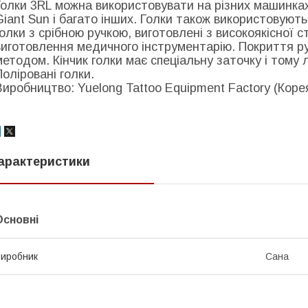
Голки 3RL можна використовувати на різних машинка
Giant Sun і багато інших. Голки також використовуют
голки з срібною ручкою, виготовлені з високоякісної 
виготовлення медичного інструментарію. Покриття р
методом. Кінчик голки має спеціальну заточку і тому 
Поліровані голки.
Виробництво: Yuelong Tattoo Equipment Factory (Корея
арактеристики
Основні
иробник
Сана