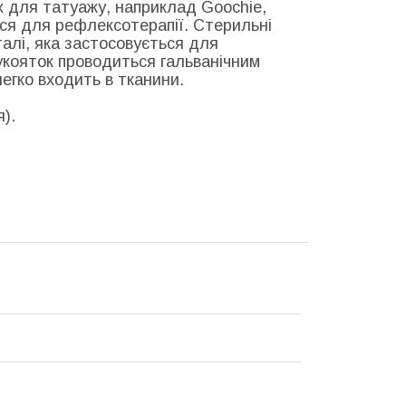
х для татуажу, наприклад Goochie,
ься для рефлексотерапії. Стерильні
сталі, яка застосовується для
укояток проводиться гальванічним
легко входить в тканини.
).