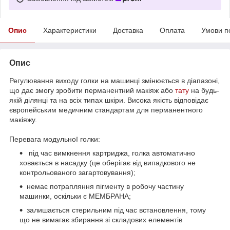
Опис
Характеристики
Доставка
Оплата
Умови п
Опис
Регулювання виходу голки на машинці змінюється в діапазоні,
що дає змогу зробити перманентний макіяж або
тату
на будь-
якій ділянці та на всіх типах шкіри. Висока якість відповідає
європейським медичним стандартам для перманентного
макіяжу.
Перевага модульної голки:
під час вимкнення картриджа, голка автоматично
ховається в насадку (це оберігає від випадкового не
контрольованого загартовування);
немає потрапляння пігменту в робочу частину
машинки, оскільки є МЕМБРАНА;
залишається стерильним під час встановлення, тому
що не вимагає збирання зі складових елементів