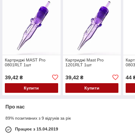
Картриджі MAST Pro
Картриджі Mast Pro
Карт
0801RLT 1шт
1201RLT 1шт
080
39,42
39,42
44
₴
₴
Купити
Купити
Про нас
89% позитивних з 9 відгуків за рік
Працює з 15.04.2019