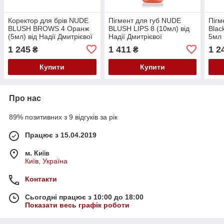
Коректор для брів NUDE
Пігмент для губ NUDE
Пігм
BLUSH BROWS 4 Оранж
BLUSH LIPS 8 (10мл) від
Blac
(5мл) від Надії Дмитрієвої
Надії Дмитрієвої
5мл
1 245
1 411
1 2
₴
₴
Купити
Купити
Про нас
89% позитивних з 9 відгуків за рік
Працює з 15.04.2019
м. Київ
Київ, Україна
Контакти
Сьогодні працює з 10:00 до 18:00
Показати весь графік роботи