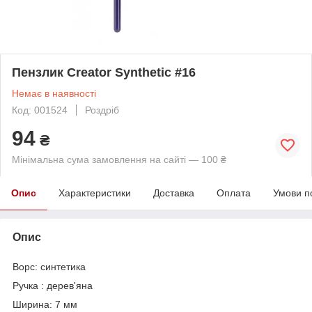
Пензлик Creator Synthetic #16
Немає в наявності
Код: 001524
Роздріб
94
₴
Мінімальна сума замовлення на сайті — 100 ₴
Опис
Характеристики
Доставка
Оплата
Умови п
Опис
Ворс: синтетика
Ручка : дерев'яна
Ширина: 7 мм