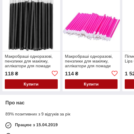
Макробраші одноразові,
Макробраші одноразові,
Пігм
пензлики для макіяжу,
пензлики для макіяжу,
Lips
аплікатори для помади
аплікатори для помади
(50 шт/уп) чорний
(50 шт/уп) Рожевий
118
114
1 5
₴
₴
Купити
Купити
Про нас
89% позитивних з 9 відгуків за рік
Працює з 15.04.2019