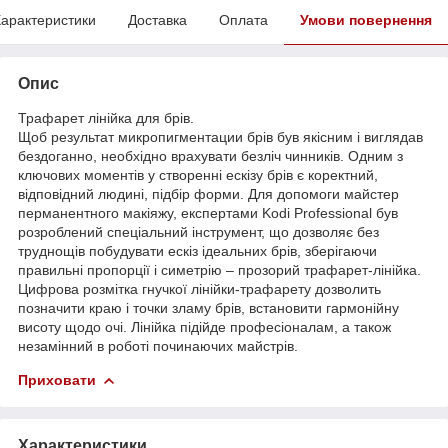
арактеристики
Доставка
Оплата
Умови повернення
Опис
Трафарет лінійка для брів.
Щоб результат микропигментации брів був якісним і виглядав
бездоганно, необхідно врахувати безліч чинників. Одним з
ключових моментів у створенні ескізу брів є коректний,
відповідний людині, підбір форми. Для допомоги майстер
перманентного макіяжу, експертами Kodi Professional був
розроблений спеціальний інструмент, що дозволяє без
труднощів побудувати ескіз ідеальних брів, зберігаючи
правильні пропорції і симетрію – прозорий трафарет-лінійка.
Цифрова розмітка гнучкої лінійки-трафарету дозволить
позначити краю і точки зламу брів, встановити гармонійну
висоту щодо очі. Лінійка підійде професіоналам, а також
незамінний в роботі починаючих майстрів.
Приховати
Характеристики